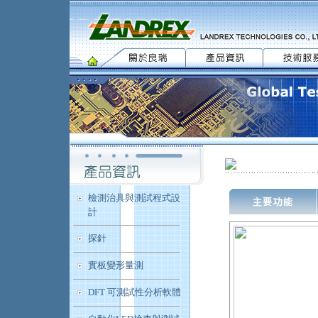
檢測治具與測試程式設
計
探針
實板變形量測
DFT 可測試性分析軟體