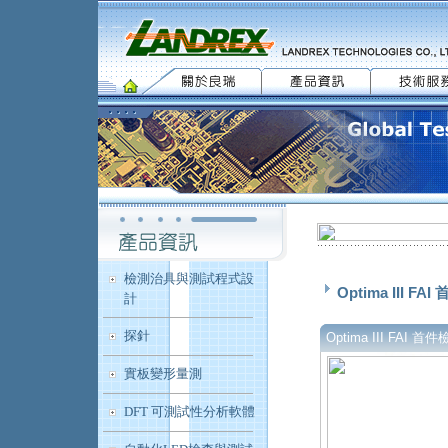
檢測治具與測試程式設
Optima III F
計
探針
Optima III FAI 首
實板變形量測
DFT 可測試性分析軟體