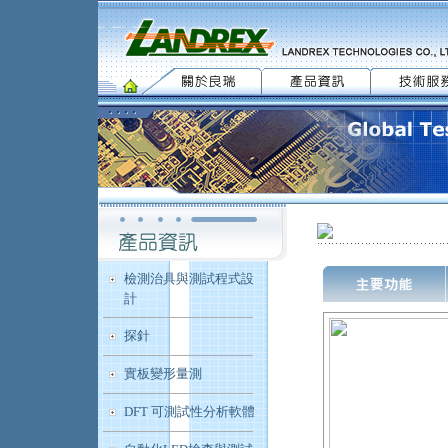
檢測治具與測試程式設
計
探針
實板變形量測
DFT 可測試性分析軟體