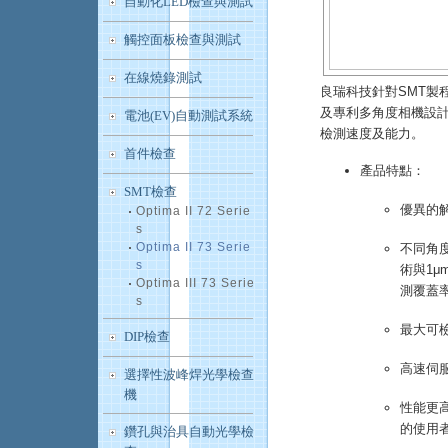
自動化LED檢查與測試
觸控面板檢查與測試
在線燒錄測試
良瑞科技針對SMT製
及專利多角度相機設計
電池(EV)自動測試系統
檢測速度及能力。
首件檢查
產品特點：
SMT檢查
優異的
Optima II 72 Serie
s
Optima II 73 Serie
不同角
s
術與1
Optima III 73 Serie
測覆蓋
s
最大可檢
DIP檢查
高速伺
選擇性波峰焊光學檢查
機
性能更
的使用
鑽孔與治具自動光學檢