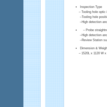
Inspection Type
– Tooling hole optic 
--Tooling hole positi
--High detection and 
– Probe straightne
--High detection and 
--Review Station sup
Dimension & Weigh
– 1520L x 1120 W x