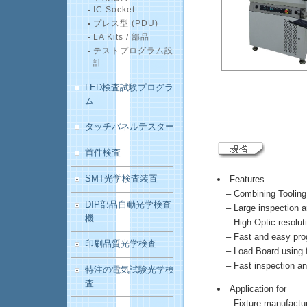
IC Socket
プレス型 (PDU)
LA Kits / 部品
テストプログラム設
計
LED検査試験プログラ
ム
タッチパネルテスター
首件検査
SMT光学検査装置
Features
– Combining Tooling 
DIP部品自動光学検査
– Large inspection 
機
– High Optic resolutio
– Fast and easy pro
印刷品質光学検査
– Load Board using fi
– Fast inspection and
特注の電気試験光学検
査
Application for
– Fixture manufacture