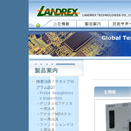
検査冶具 / テストプロ
グラム設計
Probe Straightnes
s Inspection
デジタルICTテスタ
ー用治具
アナログMDAテス
ター用治具
ファンクションテス
ト用治具