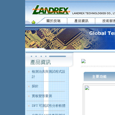
檢測治具與測試程式設
計
探針
實板變形量測
DFT 可測試性分析軟體