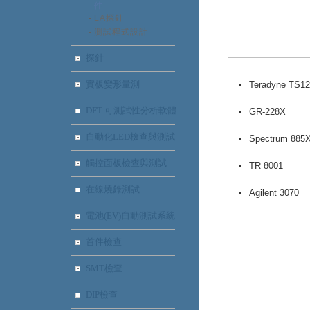
件
LA探針
測試程式設計
探針
實板變形量測
Teradyne TS1
DFT 可測試性分析軟體
GR-228X
自動化LED檢查與測試
Spectrum 885
觸控面板檢查與測試
TR 8001
在線燒錄測試
Agilent 3070
電池(EV)自動測試系統
首件檢查
SMT檢查
DIP檢查