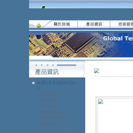
檢測治具與測試程式設
計
ICT 治具
MDA 治具
FCT 治具
電池(EV)治具
IC半導體測試座
壓床 (PDU)
LA治具配套 / 零配