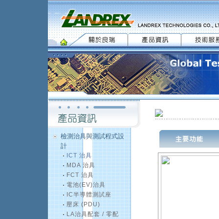
檢測治具與測試程式設
計
ICT 治具
MDA 治具
FCT 治具
電池(EV)治具
IC半導體測試座
壓床 (PDU)
LA治具配套 / 零配