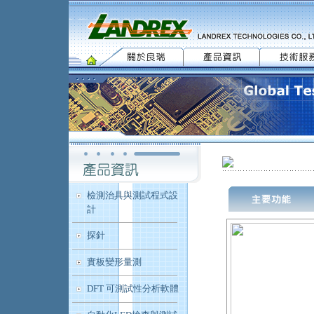
檢測治具與測試程式設
計
探針
實板變形量測
DFT 可測試性分析軟體