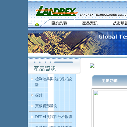
檢測治具與測試程式設
計
探針
實板變形量測
DFT 可測試性分析軟體