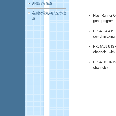
外觀品質檢查
客製化電氣測試光學檢
FlashRunner Qua
查
gang programm
FR04A04 4 ISP 
demultiplexing
FR04A08 8 ISP 
channels, with 
FR04A16 16 ISP
channels)